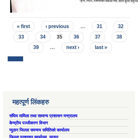
Pages
« first
‹ previous
…
31
32
33
34
35
36
37
38
39
…
next ›
last »
महत्पूर्ण लिंकहरु
संघिय मामिला तथा सामान्य प्रशासन मन्त्रालय
केन्द्रीय पञ्जीकरण विभाग
प्युठान जिल्ला समन्वय समितिको कार्यालय
जिल्ला प्रशासन कार्यालय, प्युठान