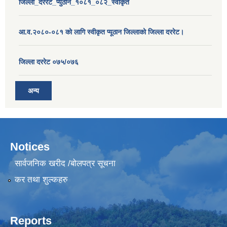
जिल्ला_दररेट_प्युठान_१०८१_०८२_स्वीकृत
आ.व.२०८०-०८१ को लागि स्वीकृत प्यूठान जिल्लाको जिल्ला दररेट।
जिल्ला दररेट ०७५/०७६
अन्य
Notices
सार्वजनिक खरीद /बोलपत्र सूचना
कर तथा शुल्कहरु
Reports