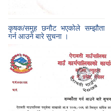
कृषक/समुह छनौट भएकोले सम्झौता
गर्न आउने बारे सुचना ।