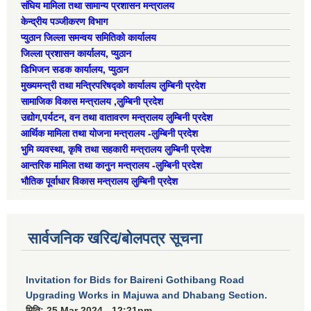
संघिय मामिला तथा सामान्य प्रशासन मन्त्रालय
ऐरावती गाउँपालिका स्तरीय स्थानीय विपद् व्यवस्थापन समितिको विवरण
केन्द्रीय पञ्जीकरण विभाग
प्युठान जिल्ला समन्वय समितिको कार्यालय
राष्ट्रिय प्राकृतिक श्रोत तथा बित्त आयोगबाट गरिएको कार्यसम्पादन मुल्याङ्कनमा प्राप्त नतिजा
जिल्ला प्रशासन कार्यालय, प्युठान
ऐरावती गाउँपालिकाका विभिन्न विषयगत समितिहरुको विवरण २०७९-२०८४
पहिलो त्रैमासिक आ.व २०८१/८२ स्वत प्रकाशन (श्रावण देखी असोज सम्म)
डिभिजन सडक कार्यालय, प्युठान
मुख्यमन्त्री तथा मन्त्रिपरिषद्को कार्यालय लुम्बिनी प्रदेश
सामाजिक विकास मन्त्रालय ,लुम्बिनी प्रदेश
उद्याेग,पर्यटन, वन तथा वातावरण मन्त्रालय लुम्बिनी प्रदेश
स्वतः प्रकाशन तेस्रो त्रैमासिक सम्म २०८०/८१(२०८० श्रावण देखी चैत्र)
आर्थिक मामिला तथा योजना मन्त्रालय -लुम्बिनी प्रदेश
भुमि व्यवस्था, कृषि तथा सहकारी मन्त्रालय लुम्बिनी प्रदेश
आन्तरिक मामिला तथा कानुन मन्त्रालय -लुम्बिनी प्रदेश
भौतिक पूर्वाधार विकास मन्त्रालय लुम्बिनी प्रदेश
सार्वजनिक खरिद/बोलपत्र सूचना
Invitation for Bids for Baireni Gothibang Road
Upgrading Works in Majuwa and Dhabang Section.
मिति:
25 Mar 2024 - 12:21pm