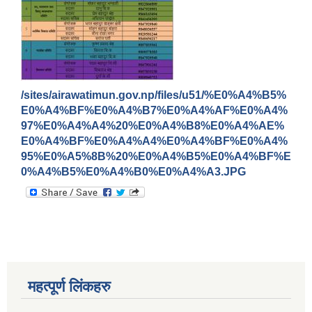
/sites/airawatimun.gov.np/files/u51/%E0%A4%B5%
E0%A4%BF%E0%A4%B7%E0%A4%AF%E0%A4%
97%E0%A4%A4%20%E0%A4%B8%E0%A4%AE%
E0%A4%BF%E0%A4%A4%E0%A4%BF%E0%A4%
95%E0%A5%8B%20%E0%A4%B5%E0%A4%BF%E
0%A4%B5%E0%A4%B0%E0%A4%A3.JPG
ऐरावती गाउँपालिकाको लैंगिक समानता तथा सामागिक समावेशीकरणको परिक्षण प्रतिवेदन
महत्पूर्ण लिंकहरु
राष्ट्रिय जनगणना २०७८ अनुसार ऐरावती गाउँपालिकाको वडागत जनसंख्या (मिति २०८०/०२/११)