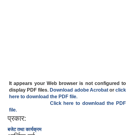
ऐरावती गाउँपालिका स्तरीय स्थानीय विपद् व्यवस्थापन समितिको विवरण
राष्ट्रिय प्राकृतिक श्रोत तथा बित्त आयोगबाट गरिएको कार्यसम्पादन मुल्याङ्कनमा प्राप्त नतिजा
ऐरावती गाउँपालिकाका विभिन्न विषयगत समितिहरुको विवरण २०७९-२०८४
पहिलो त्रैमासिक आ.व २०८१/८२ स्वत प्रकाशन (श्रावण देखी असोज सम्म)
स्वतः प्रकाशन तेस्रो त्रैमासिक सम्म २०८०/८१(२०८० श्रावण देखी चैत्र)
It appears your Web browser is not configured to
display PDF files.
Download adobe Acrobat
or
click
here to download the PDF file.
Click here to download the PDF
file.
प्रकार:
बजेट तथा कार्यक्रम