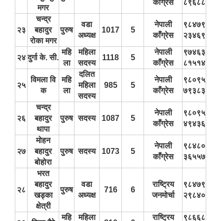
काँग्रेस
८९६८८
मगर
चन्द्र
वडा
नेपाली
९८४७९
२३
बहादुर
पुरुष
1017
5
अध्यक्ष
काँग्रेस
२३४६९
रोका मगर
महि
महिला
नेपाली
९७४६३
२४
दुर्गा के. सी.
1118
5
ला
सदस्य
काँग्रेस
८१५१४
दलित
विमला वि
महि
नेपाली
९८०९५
२५
महिला
985
5
क
ला
काँग्रेस
७९३८३
सदस्य
चन्द्र
नेपाली
९८०९५
२६
बहादुर
पुरुष
सदस्य
1087
5
काँग्रेस
४९४३६
थापा
मोहन
नेपाली
९८४८०
२७
बहादुर
पुरुष
सदस्य
1073
5
काँग्रेस
३६५५७
बोहोरा
भरत
बहादुर
वडा
राष्ट्रिय
९८४७९
२८
पुरुष
716
6
खड्का
अध्यक्ष
जनमोर्चा
२९८४०
क्षेत्री
महि
महिला
राष्ट्रिय
९८६६८