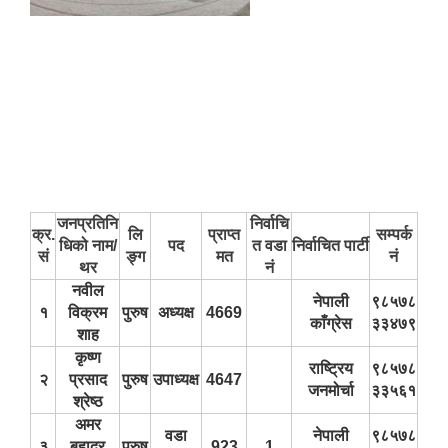
जनप्रतिनि
निर्वाचि
क्र.
लि
प्राप्त
सम्पर्क
धिको नाम/
पद
त वडा
निर्वाचित पार्टी
सं
ङ्ग
मत
नं
थर
नं
नवील
नेपाली
९८५७८
१
विक्रम
पुरुष
अध्यक्ष
4669
काँग्रेस
३३४७९
शाह
ऐरावती गाउँपालिकाको लैंगिक समानता तथा सामागिक समावेशीकरणको परिक्षण प्रतिवेदन
कृष्ण
राष्ट्रिय
९८५७८
२
प्रसाद
पुरुष
उपाध्यक्ष
4647
जनमोर्चा
३३५६१
श्रेष्‍ठ
अमर
वडा
नेपाली
९८५७८
३
बहादुर
पुरुष
923
1
राष्ट्रिय जनगणना २०७८ अनुसार ऐरावती गाउँपालिकाको वडागत जनसंख्या (मिति २०८०/०२/११)