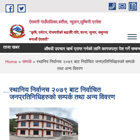
Skip to main content
ऐरावती गाउँपालिका,बरौंला, प्युठान,लुम्बिनी प्रदेश
"कृषि, पर्यटन, रोजगारीको बढाउँदै गति, शान्त, सुन्दर, समुन्नत
बनाऔं ऐरावती"
ताजा खबर
औषधी उपचार खर्च प्राप्त गर्नको लागि कागजपत्र पेश गर्ने सम्बन्धमा ।
You are here
Home
»
सम्पर्क
» स्थानिय निर्वानच २०७९ बाट निर्वाचित जनप्रतिनिधिहरुको सम्पर्क
तथा अन्य विवरण
स्थानिय निर्वानच २०७९ बाट निर्वाचित
जनप्रतिनिधिहरुको सम्पर्क तथा अन्य विवरण