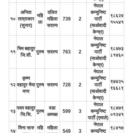
नेपाल
अनिता
दलित
कम्युनिष्ट
महि
९८६२४
१०
ताम्राकार
महिला
739
2
पार्टी
ला
१५५४१
(सुनार)
सदस्य
(माओवादी
केन्द्र)
नेपाल
कम्युनिष्ट
भिम बहादुर
९८४७३
११
पुरुष
सदस्य
763
2
पार्टी
जि.सी.
८१४६०
(माओवादी
केन्द्र)
नेपाल
कृष्ण
कम्युनिष्ट
९७४२५
१२
वहादुर भैया
पुरुष
सदस्य
728
2
पार्टी
९६६८९
मगर
(माओवादी
केन्द्र)
नेपाल
पदम वहादुर
वडा
९८४७९
१३
पुरुष
599
3
कम्युनिष्ट
जि.सि.
अध्यक्ष
०१२४१
पार्टी (एमाले)
नेपाल
मिना सारु
महि
महिला
९८४१७
१४
549
3
कम्युनिष्ट