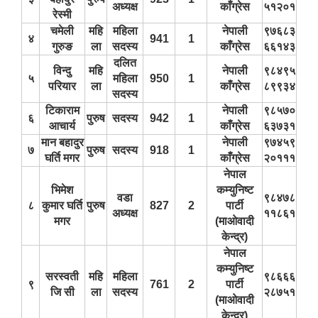
अध्यक्ष
काँग्रेस
५१२०१
ऐरावती गाउँपालिका स्तरीय स्थानीय विपद् व्यवस्थापन समितिको विवरण
रेस्मी
चमेली
महि
महिला
नेपाली
९७६८३
४
941
1
गुरुङ
ला
सदस्य
काँग्रेस
६६१४३
राष्ट्रिय प्राकृतिक श्रोत तथा बित्त आयोगबाट गरिएको कार्यसम्पादन मुल्याङ्कनमा प्राप्त नतिजा
ऐरावती गाउँपालिकाका विभिन्न विषयगत समितिहरुको विवरण २०७९-२०८४
पहिलो त्रैमासिक आ.व २०८१/८२ स्वत प्रकाशन (श्रावण देखी असोज सम्म)
दलित
विन्दु
महि
नेपाली
९८४९५
५
महिला
950
1
परियार
ला
काँग्रेस
८९९३४
सदस्य
टिकाराम
नेपाली
९८५७०
६
पुरुष
सदस्य
942
1
आचार्य
काँग्रेस
६३७३१
स्वतः प्रकाशन तेस्रो त्रैमासिक सम्म २०८०/८१(२०८० श्रावण देखी चैत्र)
मान बहादुर
नेपाली
९७४५९
७
पुरुष
सदस्य
918
1
घर्ति मगर
काँग्रेस
२०१११
नेपाल
भिमेश
कम्युनिष्ट
वडा
९८४७८
८
कुमार घर्ति
पुरुष
827
2
पार्टी
अध्यक्ष
११८६१
मगर
(माओवादी
केन्द्र)
नेपाल
कम्युनिष्ट
सरस्वती
महि
महिला
९८६६६
९
761
2
पार्टी
जि सी
ला
सदस्य
२८७५१
(माओवादी
केन्द्र)