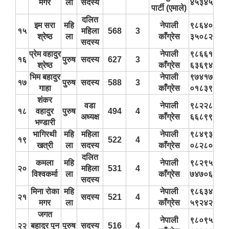
मगर
ला
सदस्य
४५३४५
पार्टी (एमाले)
दलित
इम सरा
महि
नेपाली
९८६४०
१५
महिला
568
3
श्रेष्ठ
ला
काँग्रेस
३५०८२
सदस्य
प्रेम वहादुर
नेपाली
९८६६१
१६
पुरुष
सदस्य
627
3
श्रेष्ठ
काँग्रेस
६३६९४
भिम बहादुर
नेपाली
९७४१७
१७
पुरुष
सदस्य
588
3
गाहा
काँग्रेस
०१८३९
शंकर
वडा
नेपाली
९८२२८
१८
वहादुर
पुरुष
494
4
अध्यक्ष
काँग्रेस
६६८९९
भण्डारी
भागिरथी
महि
महिला
नेपाली
९८४९३
१९
522
4
खत्री
ला
सदस्य
काँग्रेस
०८२८०
दलित
कमला
महि
नेपाली
९८२९५
२०
महिला
531
4
विश्वकर्मा
ला
काँग्रेस
७४७०६
सदस्य
मिना रोका
महि
नेपाली
९८६३४
२१
सदस्य
521
4
मगर
ला
काँग्रेस
५९२४२
जगत
नेपाली
९८०९५
२२
बहादुर पुन
पुरुष
सदस्य
516
4