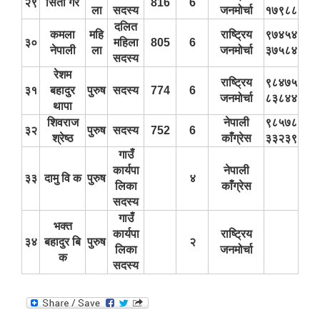
२९
सिता गैरे
816
6
ला
सदस्य
जनमोर्चा
१७९८८
दलित
कमला
महि
राष्ट्रिय
९७४५४
३०
महिला
805
6
नेपाली
ला
जनमोर्चा
३७५८४
सदस्य
रेशम
राष्ट्रिय
९८४७५
३१
बहादुर
पुरुष
सदस्य
774
6
जनमोर्चा
८३८४४
थापा
शिवराज
नेपाली
९८५७८
३२
पुरुष
सदस्य
752
6
श्रेष्‍ठ
काँग्रेस
३३२३९
गाउँ
कार्यपा
नेपाली
३३
दामु वि क
पुरुष
४
लिका
काँग्रेस
सदस्य
गाउँ
भक्त
कार्यपा
राष्ट्रिय
३४
बहादुर बि
पुरुष
२
लिका
जनमोर्चा
क
सदस्य