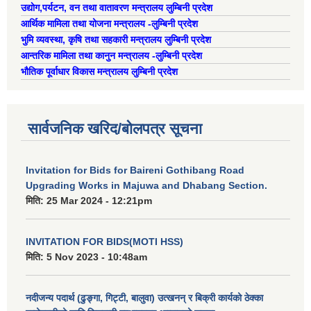
उद्याेग,पर्यटन, वन तथा वातावरण मन्त्रालय लुम्बिनी प्रदेश
ऐरावती गाउँपालिका स्तरीय स्थानीय विपद् व्यवस्थापन समितिको विवरण
आर्थिक मामिला तथा योजना मन्त्रालय -लुम्बिनी प्रदेश
भुमि व्यवस्था, कृषि तथा सहकारी मन्त्रालय लुम्बिनी प्रदेश
राष्ट्रिय प्राकृतिक श्रोत तथा बित्त आयोगबाट गरिएको कार्यसम्पादन मुल्याङ्कनमा प्राप्त नतिजा
आन्तरिक मामिला तथा कानुन मन्त्रालय -लुम्बिनी प्रदेश
ऐरावती गाउँपालिकाका विभिन्न विषयगत समितिहरुको विवरण २०७९-२०८४
पहिलो त्रैमासिक आ.व २०८१/८२ स्वत प्रकाशन (श्रावण देखी असोज सम्म)
भौतिक पूर्वाधार विकास मन्त्रालय लुम्बिनी प्रदेश
सार्वजनिक खरिद/बोलपत्र सूचना
स्वतः प्रकाशन तेस्रो त्रैमासिक सम्म २०८०/८१(२०८० श्रावण देखी चैत्र)
Invitation for Bids for Baireni Gothibang Road
Upgrading Works in Majuwa and Dhabang Section.
मिति:
25 Mar 2024 - 12:21pm
INVITATION FOR BIDS(MOTI HSS)
मिति:
5 Nov 2023 - 10:48am
नदीजन्य पदार्थ (ढुङ्गा, गिट्टी, बालुवा) उत्खनन् र बिक्री कार्यको ठेक्का