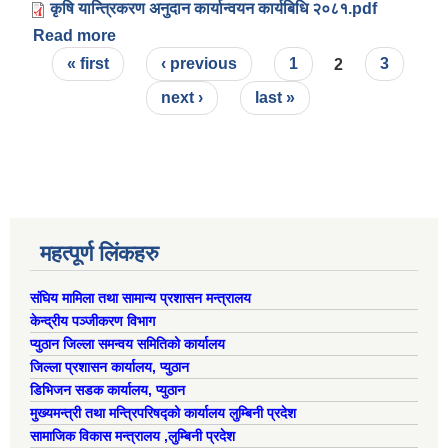
कृषि यान्त्रिकरण अनुदान कार्यान्वयन कार्यबिधि २०८१.pdf
Read more
about कृषि यान्त्रिकरण अनुदान कार्यान्वयन कार्यबिधि
Pages
२०८१
« first
‹ previous
1
2
3
next ›
last »
महत्पूर्ण लिंकहरु
संघिय मामिला तथा सामान्य प्रशासन मन्त्रालय
केन्द्रीय पञ्जीकरण विभाग
ऐरावती गाउँपालिकाको लैंगिक समानता तथा सामागिक समावेशीकरणको परिक्षण प्रतिवेदन
प्युठान जिल्ला समन्वय समितिको कार्यालय
जिल्ला प्रशासन कार्यालय, प्युठान
डिभिजन सडक कार्यालय, प्युठान
मुख्यमन्त्री तथा मन्त्रिपरिषद्को कार्यालय लुम्बिनी प्रदेश
सामाजिक विकास मन्त्रालय ,लुम्बिनी प्रदेश
राष्ट्रिय जनगणना २०७८ अनुसार ऐरावती गाउँपालिकाको वडागत जनसंख्या (मिति २०८०/०२/११)