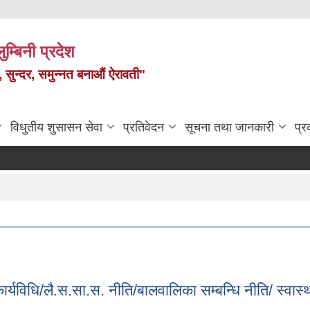
ुम्बिनी प्रदेश
त, सुन्दर, समुन्नत बनाऔं ऐरावती"
विधुतीय शुसासन सेवा
प्रतिवेदन
सूचना तथा जानकारी
प्
 कार्यविधि/लै.स.सा.स. नीति/बालवालिका सम्बन्धि नीति/ स्वा