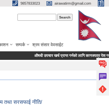
9857833023
airawatirm@gmail.com
Search form
Search
रकाशन
सम्पर्क
श्रम संसार वेवसाईट
औषधी उपचार खर्च प्राप्त गर्नको लागि कागजपत्र पेश गर्ने सम
स्थ्य तथा सरसफाई नीति/