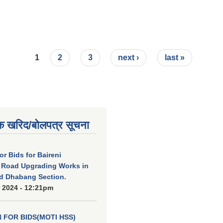
ितरण कार्यविधि/लै.स.सा.स. नीति/बालवालिका सम्बन्धि नीति/ स्वास्थ्य तथा सरसफाई
1
2
3
next ›
last »
क खरिद/बोलपत्र सूचना
for Bids for Baireni
 Road Upgrading Works in
d Dhabang Section.
 2024 - 12:21pm
N FOR BIDS(MOTI HSS)