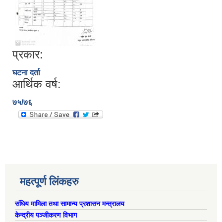
प्रकार:
घटना दर्ता
आर्थिक वर्ष:
७५/७६
ऐरावती गाउँपालिकाको लैंगिक समानता तथा सामागिक समावेशीकरणको परिक्षण प्रतिवेदन
महत्पूर्ण लिंकहरु
संघिय मामिला तथा सामान्य प्रशासन मन्त्रालय
केन्द्रीय पञ्जीकरण विभाग
राष्ट्रिय जनगणना २०७८ अनुसार ऐरावती गाउँपालिकाको वडागत जनसंख्या (मिति २०८०/०२/११)