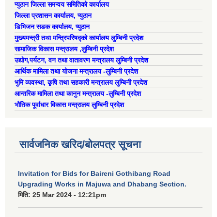
प्युठान जिल्ला समन्वय समितिको कार्यालय
ऐरावती गाउँपालिका स्तरीय स्थानीय विपद् व्यवस्थापन समितिको विवरण
जिल्ला प्रशासन कार्यालय, प्युठान
डिभिजन सडक कार्यालय, प्युठान
राष्ट्रिय प्राकृतिक श्रोत तथा बित्त आयोगबाट गरिएको कार्यसम्पादन मुल्याङ्कनमा प्राप्त नतिजा
मुख्यमन्त्री तथा मन्त्रिपरिषद्को कार्यालय लुम्बिनी प्रदेश
ऐरावती गाउँपालिकाका विभिन्न विषयगत समितिहरुको विवरण २०७९-२०८४
पहिलो त्रैमासिक आ.व २०८१/८२ स्वत प्रकाशन (श्रावण देखी असोज सम्म)
सामाजिक विकास मन्त्रालय ,लुम्बिनी प्रदेश
उद्याेग,पर्यटन, वन तथा वातावरण मन्त्रालय लुम्बिनी प्रदेश
आर्थिक मामिला तथा योजना मन्त्रालय -लुम्बिनी प्रदेश
भुमि व्यवस्था, कृषि तथा सहकारी मन्त्रालय लुम्बिनी प्रदेश
स्वतः प्रकाशन तेस्रो त्रैमासिक सम्म २०८०/८१(२०८० श्रावण देखी चैत्र)
आन्तरिक मामिला तथा कानुन मन्त्रालय -लुम्बिनी प्रदेश
भौतिक पूर्वाधार विकास मन्त्रालय लुम्बिनी प्रदेश
सार्वजनिक खरिद/बोलपत्र सूचना
Invitation for Bids for Baireni Gothibang Road
Upgrading Works in Majuwa and Dhabang Section.
मिति:
25 Mar 2024 - 12:21pm