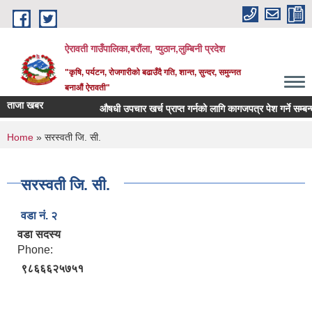
Skip to main content
ऐरावती गाउँपालिका,बरौंला, प्युठान,लुम्बिनी प्रदेश
"कृषि, पर्यटन, रोजगारीको बढाउँदै गति, शान्त, सुन्दर, समुन्नत
बनाऔं ऐरावती"
ताजा खबर
औषधी उपचार खर्च प्राप्त गर्नको लागि कागजपत्र पेश गर्ने सम्बन्धमा
You are here
Home
» सरस्वती जि. सी.
सरस्वती जि. सी.
वडा नं. २
वडा सदस्य
Phone:
९८६६६२५७५१