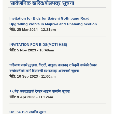
सार्वजनिक खरिद/बोलपत्र सूचना
ऐरावती गाउँपालिका स्तरीय स्थानीय विपद् व्यवस्थापन समितिको विवरण
Invitation for Bids for Baireni Gothibang Road
राष्ट्रिय प्राकृतिक श्रोत तथा बित्त आयोगबाट गरिएको कार्यसम्पादन मुल्याङ्कनमा प्राप्त नतिजा
ऐरावती गाउँपालिकाका विभिन्न विषयगत समितिहरुको विवरण २०७९-२०८४
पहिलो त्रैमासिक आ.व २०८१/८२ स्वत प्रकाशन (श्रावण देखी असोज सम्म)
Upgrading Works in Majuwa and Dhabang Section.
मिति:
25 Mar 2024 - 12:21pm
INVITATION FOR BIDS(MOTI HSS)
स्वतः प्रकाशन तेस्रो त्रैमासिक सम्म २०८०/८१(२०८० श्रावण देखी चैत्र)
मिति:
5 Nov 2023 - 10:48am
नदीजन्य पदार्थ (ढुङ्गा, गिट्टी, बालुवा) उत्खनन् र बिक्री कार्यको ठेक्का
बन्दोबस्तीको लागि शिलबन्दी दरभाउपत्र आव्हानको सूचना
मिति:
10 Sep 2023 - 11:00am
१५ बेड अस्पतालको टेण्डर आह्वान सम्बन्धि सूचना ।
मिति:
9 Apr 2023 - 11:12am
Online Bid सम्बन्धि सूचना