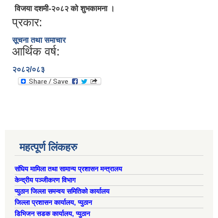
विजया दशमी-२०८२ को शुभकामना ।
प्रकार:
सूचना तथा समाचार
आर्थिक वर्ष:
२०८२/०८३
महत्पूर्ण लिंकहरु
ऐरावती गाउँपालिकाको लैंगिक समानता तथा सामागिक समावेशीकरणको परिक्षण प्रतिवेदन
संघिय मामिला तथा सामान्य प्रशासन मन्त्रालय
केन्द्रीय पञ्जीकरण विभाग
प्युठान जिल्ला समन्वय समितिको कार्यालय
जिल्ला प्रशासन कार्यालय, प्युठान
डिभिजन सडक कार्यालय, प्युठान
राष्ट्रिय जनगणना २०७८ अनुसार ऐरावती गाउँपालिकाको वडागत जनसंख्या (मिति २०८०/०२/११)