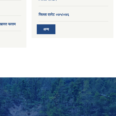
जिल्ला दररेट ०७५/०७६
खास्त फाराम
अन्य