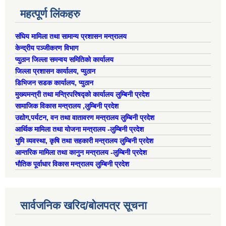
ऐरावती गाउँपालिका स्तरीय स्थानीय विपद् व्यवस्थापन समितिको विवरण
महत्पूर्ण लिंकहरु
संघिय मामिला तथा सामान्य प्रशासन मन्त्रालय
राष्ट्रिय प्राकृतिक श्रोत तथा बित्त आयोगबाट गरिएको कार्यसम्पादन मुल्याङ्कनमा प्राप्त नतिजा
ऐरावती गाउँपालिकाका विभिन्न विषयगत समितिहरुको विवरण २०७९-२०८४
पहिलो त्रैमासिक आ.व २०८१/८२ स्वत प्रकाशन (श्रावण देखी असोज सम्म)
केन्द्रीय पञ्जीकरण विभाग
प्युठान जिल्ला समन्वय समितिको कार्यालय
जिल्ला प्रशासन कार्यालय, प्युठान
डिभिजन सडक कार्यालय, प्युठान
मुख्यमन्त्री तथा मन्त्रिपरिषद्को कार्यालय लुम्बिनी प्रदेश
स्वतः प्रकाशन तेस्रो त्रैमासिक सम्म २०८०/८१(२०८० श्रावण देखी चैत्र)
सामाजिक विकास मन्त्रालय ,लुम्बिनी प्रदेश
उद्याेग,पर्यटन, वन तथा वातावरण मन्त्रालय लुम्बिनी प्रदेश
आर्थिक मामिला तथा योजना मन्त्रालय -लुम्बिनी प्रदेश
भुमि व्यवस्था, कृषि तथा सहकारी मन्त्रालय लुम्बिनी प्रदेश
आन्तरिक मामिला तथा कानुन मन्त्रालय -लुम्बिनी प्रदेश
भौतिक पूर्वाधार विकास मन्त्रालय लुम्बिनी प्रदेश
सार्वजनिक खरिद/बोलपत्र सूचना