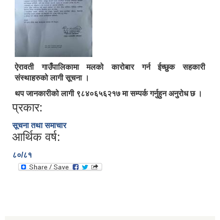
ऐरावती गाउँपालिकामा मलको कारोबार गर्न ईच्छुक सहकारी
संस्थाहरुको लागी सूचना ।
थप जानकारीको लागी ९८४०६५६२१७ मा सम्पर्क गर्नुहुन अनुरोध छ ।
प्रकार:
सूचना तथा समाचार
आर्थिक वर्ष:
८०/८१
ऐरावती गाउँपालिकाको लैंगिक समानता तथा सामागिक समावेशीकरणको परिक्षण प्रतिवेदन
राष्ट्रिय जनगणना २०७८ अनुसार ऐरावती गाउँपालिकाको वडागत जनसंख्या (मिति २०८०/०२/११)