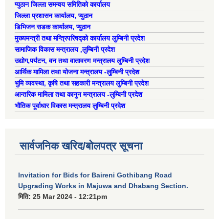
प्युठान जिल्ला समन्वय समितिको कार्यालय
ऐरावती गाउँपालिका स्तरीय स्थानीय विपद् व्यवस्थापन समितिको विवरण
जिल्ला प्रशासन कार्यालय, प्युठान
डिभिजन सडक कार्यालय, प्युठान
राष्ट्रिय प्राकृतिक श्रोत तथा बित्त आयोगबाट गरिएको कार्यसम्पादन मुल्याङ्कनमा प्राप्त नतिजा
मुख्यमन्त्री तथा मन्त्रिपरिषद्को कार्यालय लुम्बिनी प्रदेश
ऐरावती गाउँपालिकाका विभिन्न विषयगत समितिहरुको विवरण २०७९-२०८४
पहिलो त्रैमासिक आ.व २०८१/८२ स्वत प्रकाशन (श्रावण देखी असोज सम्म)
सामाजिक विकास मन्त्रालय ,लुम्बिनी प्रदेश
उद्याेग,पर्यटन, वन तथा वातावरण मन्त्रालय लुम्बिनी प्रदेश
आर्थिक मामिला तथा योजना मन्त्रालय -लुम्बिनी प्रदेश
भुमि व्यवस्था, कृषि तथा सहकारी मन्त्रालय लुम्बिनी प्रदेश
स्वतः प्रकाशन तेस्रो त्रैमासिक सम्म २०८०/८१(२०८० श्रावण देखी चैत्र)
आन्तरिक मामिला तथा कानुन मन्त्रालय -लुम्बिनी प्रदेश
भौतिक पूर्वाधार विकास मन्त्रालय लुम्बिनी प्रदेश
सार्वजनिक खरिद/बोलपत्र सूचना
Invitation for Bids for Baireni Gothibang Road
Upgrading Works in Majuwa and Dhabang Section.
मिति:
25 Mar 2024 - 12:21pm