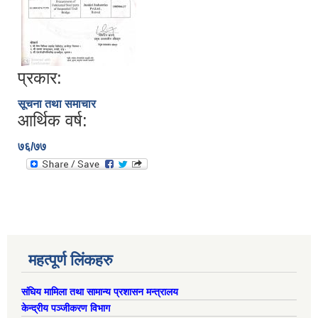
प्रकार:
सूचना तथा समाचार
आर्थिक वर्ष:
७६/७७
ऐरावती गाउँपालिकाको लैंगिक समानता तथा सामागिक समावेशीकरणको परिक्षण प्रतिवेदन
महत्पूर्ण लिंकहरु
संघिय मामिला तथा सामान्य प्रशासन मन्त्रालय
केन्द्रीय पञ्जीकरण विभाग
राष्ट्रिय जनगणना २०७८ अनुसार ऐरावती गाउँपालिकाको वडागत जनसंख्या (मिति २०८०/०२/११)