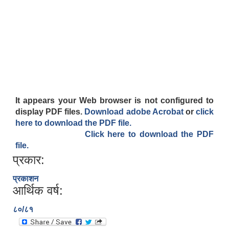
ऐरावती गाउँपालिका स्तरीय स्थानीय विपद् व्यवस्थापन समितिको विवरण
राष्ट्रिय प्राकृतिक श्रोत तथा बित्त आयोगबाट गरिएको कार्यसम्पादन मुल्याङ्कनमा प्राप्त नतिजा
ऐरावती गाउँपालिकाका विभिन्न विषयगत समितिहरुको विवरण २०७९-२०८४
पहिलो त्रैमासिक आ.व २०८१/८२ स्वत प्रकाशन (श्रावण देखी असोज सम्म)
स्वतः प्रकाशन तेस्रो त्रैमासिक सम्म २०८०/८१(२०८० श्रावण देखी चैत्र)
It appears your Web browser is not configured to
display PDF files.
Download adobe Acrobat
or
click
here to download the PDF file.
Click here to download the PDF
file.
प्रकार:
प्रकाशन
आर्थिक वर्ष:
८०/८१