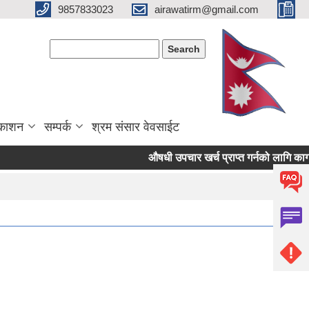
9857833023
airawatirm@gmail.com
Search form
Search
रकाशन
सम्पर्क
श्रम संसार वेवसाईट
औषधी उपचार खर्च प्राप्त गर्नको लागि कागजपत्र