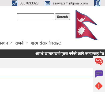
9857833023
airawatirm@gmail.com
Search form
Search
रकाशन
सम्पर्क
श्रम संसार वेवसाईट
औषधी उपचार खर्च प्राप्त गर्नको लागि कागजपत्र पेश गर्ने स