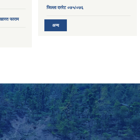
जिल्ला दररेट ०७५/०७६
खास्त फाराम
अन्य