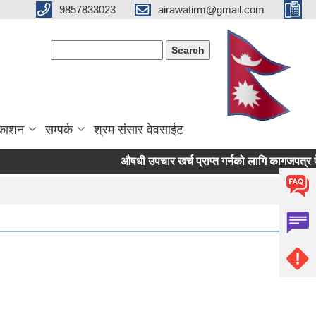
9857833023
airawatirm@gmail.com
Search form
Search
रकाशन
सम्पर्क
श्रम संसार वेवसाईट
औषधी उपचार खर्च प्राप्त गर्नको लागि कागजपत्र पेश गर्न