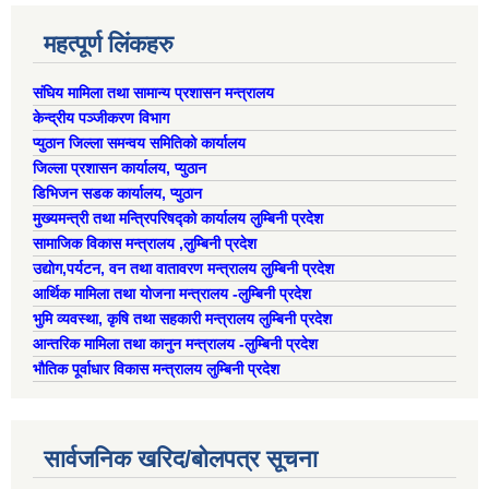
ऐरावती गाउँपालिका स्तरीय स्थानीय विपद् व्यवस्थापन समितिको विवरण
महत्पूर्ण लिंकहरु
राष्ट्रिय प्राकृतिक श्रोत तथा बित्त आयोगबाट गरिएको कार्यसम्पादन मुल्याङ्कनमा प्राप्त नतिजा
ऐरावती गाउँपालिकाका विभिन्न विषयगत समितिहरुको विवरण २०७९-२०८४
पहिलो त्रैमासिक आ.व २०८१/८२ स्वत प्रकाशन (श्रावण देखी असोज सम्म)
संघिय मामिला तथा सामान्य प्रशासन मन्त्रालय
केन्द्रीय पञ्जीकरण विभाग
प्युठान जिल्ला समन्वय समितिको कार्यालय
जिल्ला प्रशासन कार्यालय, प्युठान
डिभिजन सडक कार्यालय, प्युठान
स्वतः प्रकाशन तेस्रो त्रैमासिक सम्म २०८०/८१(२०८० श्रावण देखी चैत्र)
मुख्यमन्त्री तथा मन्त्रिपरिषद्को कार्यालय लुम्बिनी प्रदेश
सामाजिक विकास मन्त्रालय ,लुम्बिनी प्रदेश
उद्याेग,पर्यटन, वन तथा वातावरण मन्त्रालय लुम्बिनी प्रदेश
आर्थिक मामिला तथा योजना मन्त्रालय -लुम्बिनी प्रदेश
भुमि व्यवस्था, कृषि तथा सहकारी मन्त्रालय लुम्बिनी प्रदेश
आन्तरिक मामिला तथा कानुन मन्त्रालय -लुम्बिनी प्रदेश
भौतिक पूर्वाधार विकास मन्त्रालय लुम्बिनी प्रदेश
सार्वजनिक खरिद/बोलपत्र सूचना