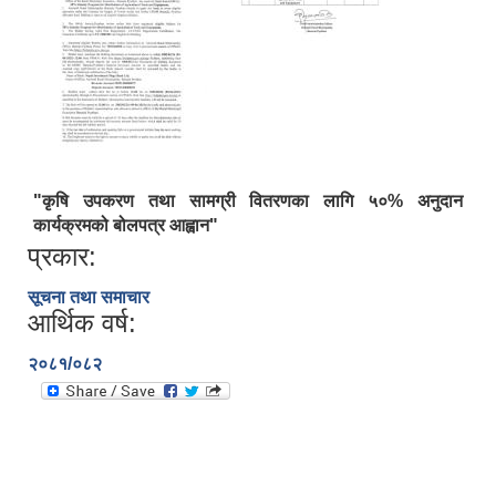
"कृषि उपकरण तथा सामग्री वितरणका लागि ५०% अनुदान
कार्यक्रमको बोलपत्र आह्वान"
प्रकार:
सूचना तथा समाचार
आर्थिक वर्ष:
२०८१/०८२
ऐरावती गाउँपालिकाको लैंगिक समानता तथा सामागिक समावेशीकरणको परिक्षण प्रतिवेदन
राष्ट्रिय जनगणना २०७८ अनुसार ऐरावती गाउँपालिकाको वडागत जनसंख्या (मिति २०८०/०२/११)