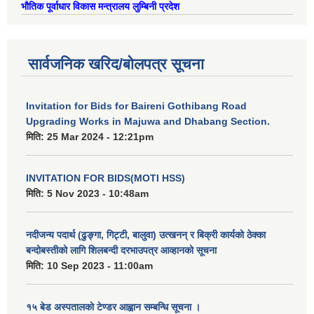
भौतिक पूर्वाधार विकास मन्त्रालय लुम्बिनी प्रदेश
ऐरावती गाउँपालिका स्तरीय स्थानीय विपद् व्यवस्थापन समितिको विवरण
राष्ट्रिय प्राकृतिक श्रोत तथा बित्त आयोगबाट गरिएको कार्यसम्पादन मुल्याङ्कनमा प्राप्त नतिजा
ऐरावती गाउँपालिकाका विभिन्न विषयगत समितिहरुको विवरण २०७९-२०८४
पहिलो त्रैमासिक आ.व २०८१/८२ स्वत प्रकाशन (श्रावण देखी असोज सम्म)
सार्वजनिक खरिद/बोलपत्र सूचना
Invitation for Bids for Baireni Gothibang Road
Upgrading Works in Majuwa and Dhabang Section.
स्वतः प्रकाशन तेस्रो त्रैमासिक सम्म २०८०/८१(२०८० श्रावण देखी चैत्र)
मिति:
25 Mar 2024 - 12:21pm
INVITATION FOR BIDS(MOTI HSS)
मिति:
5 Nov 2023 - 10:48am
नदीजन्य पदार्थ (ढुङ्गा, गिट्टी, बालुवा) उत्खनन् र बिक्री कार्यको ठेक्का
बन्दोबस्तीको लागि शिलबन्दी दरभाउपत्र आव्हानको सूचना
मिति:
10 Sep 2023 - 11:00am
१५ बेड अस्पतालको टेण्डर आह्वान सम्बन्धि सूचना ।