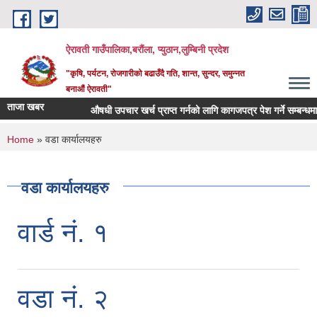
Skip to main content
ऐरावती गाउँपालिका,बरौंला, प्युठान,लुम्बिनी प्रदेश
"कृषि, पर्यटन, रोजगारीको बढाउँदै गति, शान्त, सुन्दर, समुन्नत
बनाऔं ऐरावती"
ताजा खबर
औषधी उपचार खर्च प्राप्त गर्नको लागि कागजपत्र पेश गर्ने सम्बन्धमा ।
You are here
Home
» वडा कार्यालयहरु
वडा कार्यालयहरु
वार्ड नं. १
वडा नं. २