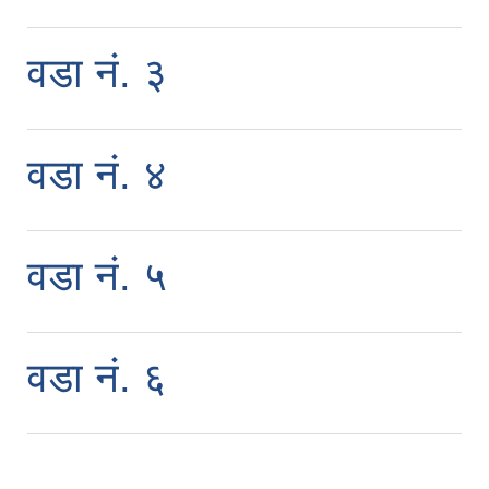
वडा नं. ३
वडा नं. ४
वडा नं. ५
वडा नं. ६
ऐरावती गाउँपालिकाको लैंगिक समानता तथा सामागिक समावेशीकरणको परिक्षण प्रतिवेदन
राष्ट्रिय जनगणना २०७८ अनुसार ऐरावती गाउँपालिकाको वडागत जनसंख्या (मिति २०८०/०२/११)