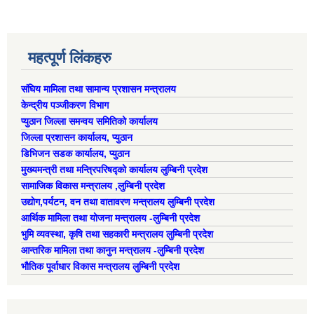
ऐरावती गाउँपालिका स्तरीय स्थानीय विपद् व्यवस्थापन समितिको विवरण
राष्ट्रिय प्राकृतिक श्रोत तथा बित्त आयोगबाट गरिएको कार्यसम्पादन मुल्याङ्कनमा प्राप्त नतिजा
महत्पूर्ण लिंकहरु
ऐरावती गाउँपालिकाका विभिन्न विषयगत समितिहरुको विवरण २०७९-२०८४
पहिलो त्रैमासिक आ.व २०८१/८२ स्वत प्रकाशन (श्रावण देखी असोज सम्म)
संघिय मामिला तथा सामान्य प्रशासन मन्त्रालय
केन्द्रीय पञ्जीकरण विभाग
प्युठान जिल्ला समन्वय समितिको कार्यालय
स्वतः प्रकाशन तेस्रो त्रैमासिक सम्म २०८०/८१(२०८० श्रावण देखी चैत्र)
जिल्ला प्रशासन कार्यालय, प्युठान
डिभिजन सडक कार्यालय, प्युठान
मुख्यमन्त्री तथा मन्त्रिपरिषद्को कार्यालय लुम्बिनी प्रदेश
सामाजिक विकास मन्त्रालय ,लुम्बिनी प्रदेश
उद्याेग,पर्यटन, वन तथा वातावरण मन्त्रालय लुम्बिनी प्रदेश
आर्थिक मामिला तथा योजना मन्त्रालय -लुम्बिनी प्रदेश
भुमि व्यवस्था, कृषि तथा सहकारी मन्त्रालय लुम्बिनी प्रदेश
आन्तरिक मामिला तथा कानुन मन्त्रालय -लुम्बिनी प्रदेश
भौतिक पूर्वाधार विकास मन्त्रालय लुम्बिनी प्रदेश