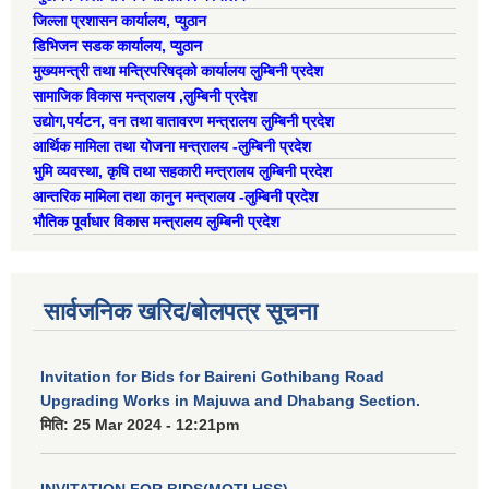
ऐरावती गाउँपालिका स्तरीय स्थानीय विपद् व्यवस्थापन समितिको विवरण
जिल्ला प्रशासन कार्यालय, प्युठान
डिभिजन सडक कार्यालय, प्युठान
मुख्यमन्त्री तथा मन्त्रिपरिषद्को कार्यालय लुम्बिनी प्रदेश
राष्ट्रिय प्राकृतिक श्रोत तथा बित्त आयोगबाट गरिएको कार्यसम्पादन मुल्याङ्कनमा प्राप्त नतिजा
ऐरावती गाउँपालिकाका विभिन्न विषयगत समितिहरुको विवरण २०७९-२०८४
पहिलो त्रैमासिक आ.व २०८१/८२ स्वत प्रकाशन (श्रावण देखी असोज सम्म)
सामाजिक विकास मन्त्रालय ,लुम्बिनी प्रदेश
उद्याेग,पर्यटन, वन तथा वातावरण मन्त्रालय लुम्बिनी प्रदेश
आर्थिक मामिला तथा योजना मन्त्रालय -लुम्बिनी प्रदेश
भुमि व्यवस्था, कृषि तथा सहकारी मन्त्रालय लुम्बिनी प्रदेश
आन्तरिक मामिला तथा कानुन मन्त्रालय -लुम्बिनी प्रदेश
स्वतः प्रकाशन तेस्रो त्रैमासिक सम्म २०८०/८१(२०८० श्रावण देखी चैत्र)
भौतिक पूर्वाधार विकास मन्त्रालय लुम्बिनी प्रदेश
सार्वजनिक खरिद/बोलपत्र सूचना
Invitation for Bids for Baireni Gothibang Road
Upgrading Works in Majuwa and Dhabang Section.
मिति:
25 Mar 2024 - 12:21pm
INVITATION FOR BIDS(MOTI HSS)