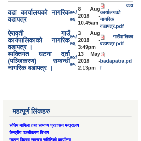
वडा
8 Aug
वडा कार्यालयको नागरिक
७५/
कार्यालयको
2018 -
वडापत्र
७६
नागरिक
10:45am
वडापत्र.pdf
ऐरावती गाउँ
3 Aug
७५/
गाउँपालिका
कार्यपालिकाको नागरिक
2018 -
७६
वडापत्र.pdf
वडापत्र ।
3:49pm
ब्यक्तिगत घटना दर्ता
13 May
७४/
(पञ्जिकरण) सम्बन्धी
2018 -
badapatra.pd
७५
नागरिक बडापत्र ।
2:13pm
f
ऐरावती गाउँपालिकाको लैंगिक समानता तथा सामागिक समावेशीकरणको परिक्षण प्रतिवेदन
महत्पूर्ण लिंकहरु
संघिय मामिला तथा सामान्य प्रशासन मन्त्रालय
केन्द्रीय पञ्जीकरण विभाग
प्युठान जिल्ला समन्वय समितिको कार्यालय
राष्ट्रिय जनगणना २०७८ अनुसार ऐरावती गाउँपालिकाको वडागत जनसंख्या (मिति २०८०/०२/११)