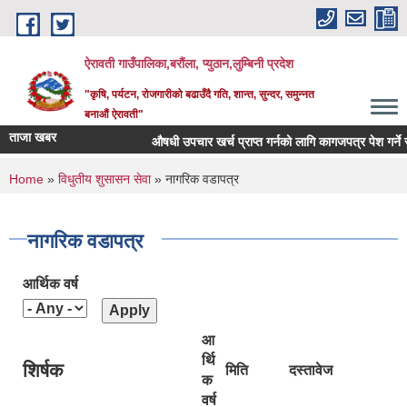
Skip to main content
ऐरावती गाउँपालिका,बरौंला, प्युठान,लुम्बिनी प्रदेश
"कृषि, पर्यटन, रोजगारीको बढाउँदै गति, शान्त, सुन्दर, समुन्नत
बनाऔं ऐरावती"
ताजा खबर
औषधी उपचार खर्च प्राप्त गर्नको लागि कागजपत्र पेश गर्ने सम्ब
You are here
Home
»
विधुतीय शुसासन सेवा
» नागरिक वडापत्र
नागरिक वडापत्र
आर्थिक वर्ष
आ
र्थि
शिर्षक
मिति
दस्तावेज
क
वर्ष