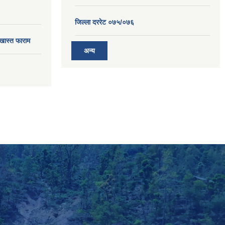
जिल्ला दररेट ०७५/०७६
खास्त फाराम
अन्य