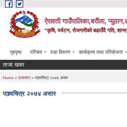
Skip to main content
ऐरावती गाउँपालिका,बरौंला, प्युठान,ल
"कृषि, पर्यटन, रोजगारीको बढाउँदै गति, शान्
गृहपृष्ठ
परिचय
वडा विवरण
कार्यक्रम तथा परियोजना
ताजा खबर
You are here
Home
»
प्रकाशन
» पाश्र्वचित्र २०७४ असार
पाश्र्वचित्र २०७४ असार