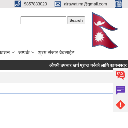
9857833023
airawatirm@gmail.com
Search form
Search
रकाशन
सम्पर्क
श्रम संसार वेवसाईट
औषधी उपचार खर्च प्राप्त गर्नको लागि कागजपत्र पेश गर्