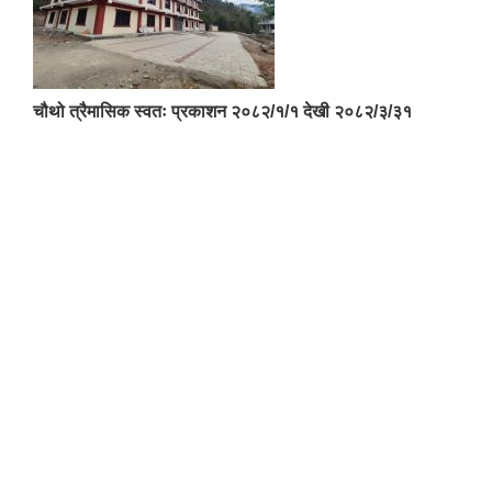
चौथो त्रैमासिक स्वतः प्रकाशन २०८२/१/१ देखी २०८२/३/३१