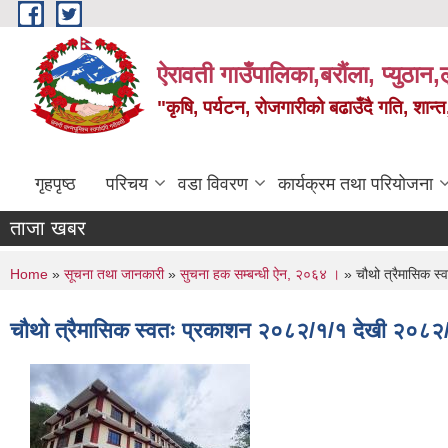
Skip to main content
ऐरावती गाउँपालिका,बरौंला, प्युठान,ल
"कृषि, पर्यटन, रोजगारीको बढाउँदै गति, शान्
गृहपृष्ठ
परिचय
वडा विवरण
कार्यक्रम तथा परियोजना
ताजा खबर
You are here
Home
»
सूचना तथा जानकारी
»
सुचना हक सम्बन्धी ऐन, २०६४ ।
» चौथो त्रैमासिक स
चौथो त्रैमासिक स्वतः प्रकाशन २०८२/१/१ देखी २०८