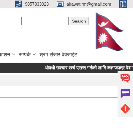
9857833023
airawatirm@gmail.com
Search form
Search
रकाशन
सम्पर्क
श्रम संसार वेवसाईट
औषधी उपचार खर्च प्राप्त गर्नको लागि कागजपत्र पेश गर्ने सम