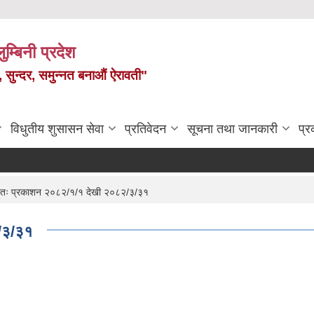
ुम्बिनी प्रदेश
त, सुन्दर, समुन्नत बनाऔं ऐरावती"
विधुतीय शुसासन सेवा
प्रतिवेदन
सूचना तथा जानकारी
प्
्वतः प्रकाशन २०८२/१/१ देखी २०८२/३/३१
२/३/३१