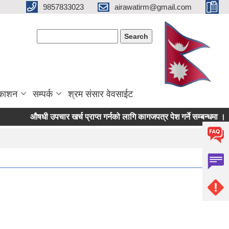
9857833023
airawatirm@gmail.com
Search form
Search
रकाशन
सम्पर्क
श्रम संसार वेवसाईट
औषधी उपचार खर्च प्राप्त गर्नको लागि कागजपत्र पेश गर्ने सम्बन्धमा ।