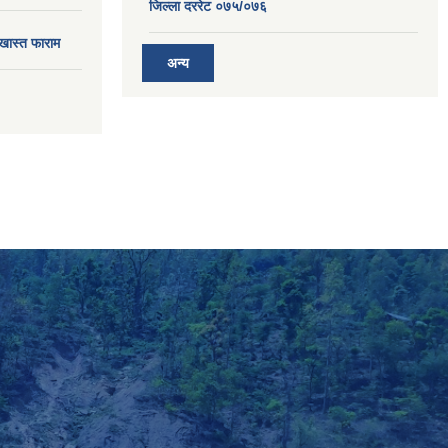
जिल्ला दररेट ०७५/०७६
खास्त फाराम
अन्य