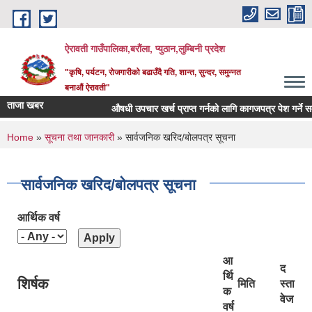
Skip to main content
ऐरावती गाउँपालिका,बरौंला, प्युठान,लुम्बिनी प्रदेश
"कृषि, पर्यटन, रोजगारीको बढाउँदै गति, शान्त, सुन्दर, समुन्नत
बनाऔं ऐरावती"
ताजा खबर
औषधी उपचार खर्च प्राप्त गर्नको लागि कागजपत्र पेश गर्ने सम्बन्
You are here
Home
»
सूचना तथा जानकारी
» सार्वजनिक खरिद/बोलपत्र सूचना
सार्वजनिक खरिद/बोलपत्र सूचना
आर्थिक वर्ष
आ
द
र्थि
शिर्षक
मिति
स्ता
क
वेज
वर्ष