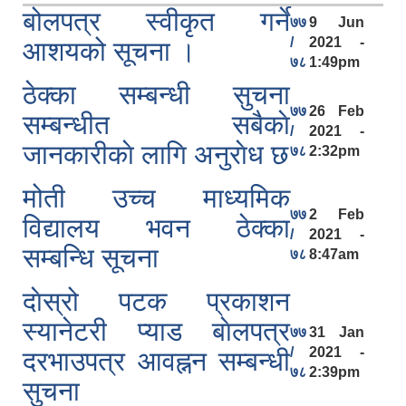
बोलपत्र स्वीकृत गर्ने
७७
9 Jun
/
2021 -
आशयको सूचना ।
७८
1:49pm
ठेक्का सम्बन्धी सुचना
७७
26 Feb
सम्बन्धीत सबैकाे
/
2021 -
जानकारीकाे लागि अनुराेध छ
७८
2:32pm
मोती उच्च माध्यमिक
७७
2 Feb
विद्यालय भवन ठेक्का
/
2021 -
सम्बन्धि सूचना
७८
8:47am
दाेस्रो पटक प्रकाशन
ऐरावती गाउँपालिकाको लैंगिक समानता तथा सामागिक समावेशीकरणको परिक्षण प्रतिवेदन
स्यानेटरी प्याड बाेलपत्र
७७
31 Jan
/
2021 -
दरभाउपत्र आवह्नन सम्बन्धी
७८
2:39pm
सुचना
राष्ट्रिय जनगणना २०७८ अनुसार ऐरावती गाउँपालिकाको वडागत जनसंख्या (मिति २०८०/०२/११)