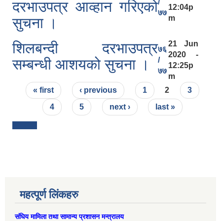
/
दरभाउपत्र आव्हान गरिएको
12:04p
७७
m
सुचना ।
21 Jun
शिलबन्दी दरभाउपत्र
७६
2020 -
/
सम्बन्धी आशयको सुचना ।
12:25p
७७
m
Pages
« first
‹ previous
1
2
3
4
5
next ›
last »
महत्पूर्ण लिंकहरु
संघिय मामिला तथा सामान्य प्रशासन मन्त्रालय