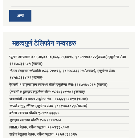
अन्य
महत्वपुर्ण टेलिफोन नम्वरहरु
प्यूठान अस्पताल ०८६-४६००१०,०८६-४६००५६, ९८५११४०८२२(अध्यक्ष) एम्बुलेन्स सेवाः
९८४७८३९५०१ (चालक)
नेपाल रेडक्रस सोसाईटी ०८६-२००१९, ९८५७८३३६५५ (अध्यक्ष), एम्बुलेन्स सेवाः
९८५७८३३८२२ (चालक)
ऐरावती-१ दाङ्गवाङ्ग स्वास्थ्य चौकी एम्बुलेन्स सेवाः९८४७९७०२८९ (चालक)
ऐरावती-४ धुवाङ्ग एम्बुलेन्स सेवाः ९८१०९०९१०९ (चालक)
जनज्योती सव बाहन एम्बुलेन्स सेवाः ९८६६९५९४९० (चालक)
भारतिय भु.पु सैनिक एम्बुलेन्स सेवाः ९८६९७४०८२३ (चालक)
बरौला स्वास्थ्य चौकीः ९८५७८३३२६५
धुवाङ्ग स्वास्थ्य चौकीः ९८४११५०१८०
NIMB बैङ्क, बरौंला प्यूठानः ९८०१३३५१०४
साईन रेसुङ्गा बैङ्क, बरौंला प्यूठानः ९८५७८३६३२५