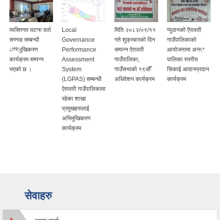
व्यक्तिगत घटना दर्ता
Local
मिति २०८२/०९/११
प्युठानको ऎरावती
सप्ताह सम्बन्धी
Governance
गते शुक्रबारको दिन
गाउँपालिकाको
अभिमुखिकरण
Performance
सम्पन्न ऐरावती
आयोजनामा अन्तर
कार्यक्रम सम्पन्न
Assessment
गाउँपालिका,
पालिका स्तरीय
भएको छ ।
System
गाउँसभाको १९औँ
सिकाई आदानप्रदान
(LGPAS) सम्बन्धी
अधिवेशन कार्यक्रम
कार्यक्रम
ऐरावती गाउँपालिकामा
रहेका शाखा
प्रमुखहरुलाई
अभिमुखिकरण
कार्यक्रम
सेवाहरु