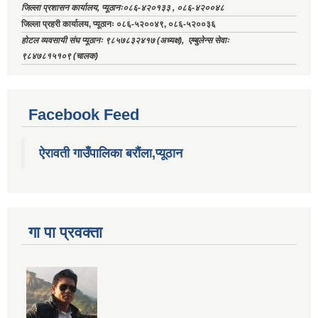
जिल्ला प्रशासन कार्यालय, प्यूठानः०८६-४२०१३३ , ०८६-४२००४८
जिल्ला प्रहरी कार्यालय, प्यूठानः ०८६-५२००४९, ०८६-५२००३६
होटल व्यवसायी संघ प्यूठानः ९८५७८३२४१७ (अध्यक्ष), एम्बुलेन्स सेवाः
९८४७८१५१०९ (चालक)
Facebook Feed
ऐरावती गाउँपालिका बरौंला,प्यूठान
गा पा प्रवक्ता