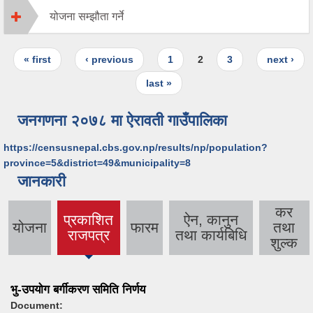
योजना सम्झौता गर्ने
Pages
« first
‹ previous
1
2
3
next ›
last »
जनगणना २०७८ मा ऐरावती गाउँपालिका
https://censusnepal.cbs.gov.np/results/np/population?
province=5&district=49&municipality=8
जानकारी
कर
प्रकाशित
ऐन, कानुन
योजना
फारम
तथा
(active
राजपत्र
तथा कार्यबिधि
शुल्क
tab)
भु-उपयोग बर्गीकरण समिति निर्णय
Document: