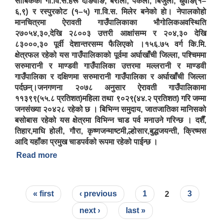
साबिकका गा.वि.स.हरू दाङवाङ, बरौला, पकला, बिजुली, धुवाङ(१–
६,९) र रस्पुरकोट (१–५) गा.वि.स. मिलेर बनेको हाे। नेपालकोहो
मानचित्रमा ऐरावती गाउँपालिकाका भौगोलिकअवस्थिति
२७०५४,३०,देखि २८००३ उत्तरी आक्षांसम्म र २०४,३० देखि
८३०००,३० पूर्वी देशान्तरसम्म फैलिएको ।१५६.७५ वर्ग कि.मि.
क्षेत्रफल रहेको यस गाउँपालिकाको पूर्वमा अर्घाखाँची जिल्ला, पश्चिममा
सरुमारानी र माण्डवी गाउँपालिका उत्तरमा मल्लरानी र माण्डवी
गाउँपालिका र दक्षिणमा सरुमारानी गाउँपालिका र अर्घाखाँची जिल्ला
पर्दछन्।जनगणना २०७८ अनुसार ऐरावती गाउँपालिकामा
११३९९(५५.८ प्रतिशत)महिला तथा ९०२९(४४.२ प्रतिशत) गरि जम्मा
जनसंख्या २०४२८ रहेको छ । बिभिन्न समुदाय, जातजातिका मानिसको
बसोबास रहेको यस क्षेत्रमा विभिन्न चाड पर्व मनाउने गरिन्छ । दशैँ,
तिहार,माघि होली, गौरा, कृष्णजन्माष्टमी,ल्होसार,बुद्धजयन्ती, क्रिष्मस
आदि यहाँका प्रमुख चाडपर्वको रूपमा रहेको पाईन्छ ।
Read more
about ऐरावती गाउँपालिकाको संक्षिप्त परिचय
ऐरावती गाउँपालिकाको लैंगिक समानता तथा सामागिक समावेशीकरणको परिक्षण प्रतिवेदन
Pages
« first
‹ previous
1
2
3
next ›
last »
राष्ट्रिय जनगणना २०७८ अनुसार ऐरावती गाउँपालिकाको वडागत जनसंख्या (मिति २०८०/०२/११)