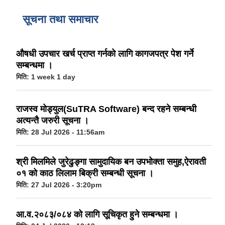
ऐरावती गाउँपालिका स्तरीय स्थानीय विपद् व्यवस्थापन समितिको विवरण
सूचना तथा समाचार
राष्ट्रिय प्राकृतिक श्रोत तथा बित्त आयोगबाट गरिएको कार्यसम्पादन मुल्याङ्कनमा प्राप्त नतिजा
ऐरावती गाउँपालिकाका विभिन्न विषयगत समितिहरुको विवरण २०७९-२०८४
पहिलो त्रैमासिक आ.व २०८१/८२ स्वत प्रकाशन (श्रावण देखी असोज सम्म)
औषधी उपचार खर्च प्राप्त गर्नको लागि कागजपत्र पेश गर्ने
सम्बन्धमा ।
मिति:
1 week 1 day
स्वतः प्रकाशन तेस्रो त्रैमासिक सम्म २०८०/८१(२०८० श्रावण देखी चैत्र)
राजस्व मोड्युल(SuTRA Software) बन्द रहने सम्बन्धी
अत्यन्तै जरुरी सूचना ।
मिति:
28 Jul 2026 - 11:56am
श्री मिलमिले जुरेढुङ्गा सामुदायिक बन उपभोक्ता समुह,ऐरावती
०१ को काठ लिलाम बिक्री सम्बन्धी सूचना ।
मिति:
27 Jul 2026 - 3:20pm
आ.व.२०८३/०८४ को लागि सूचिकृत हुने सम्बन्धमा ।