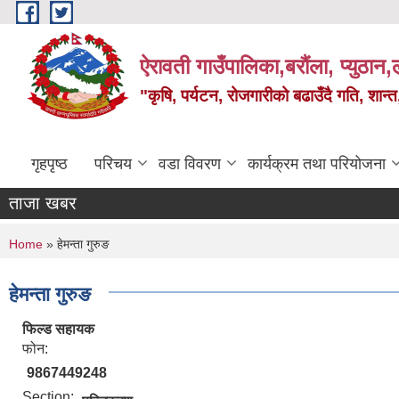
Skip to main content
ऐरावती गाउँपालिका,बरौंला, प्युठान,ल
"कृषि, पर्यटन, रोजगारीको बढाउँदै गति, शान्
गृहपृष्ठ
परिचय
वडा विवरण
कार्यक्रम तथा परियोजना
ताजा खबर
You are here
Home
» हेमन्ता गुरुङ
हेमन्ता गुरुङ
फिल्ड सहायक
फोन:
9867449248
Section: