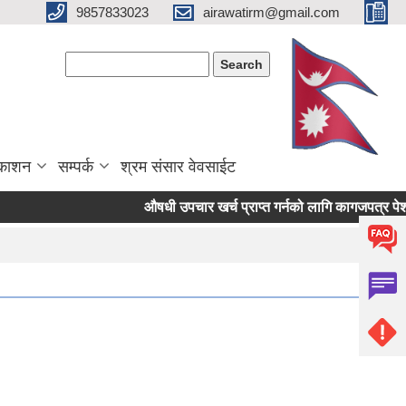
9857833023
airawatirm@gmail.com
Search form
Search
रकाशन
सम्पर्क
श्रम संसार वेवसाईट
औषधी उपचार खर्च प्राप्त गर्नको लागि कागजपत्र पेश गर्ने