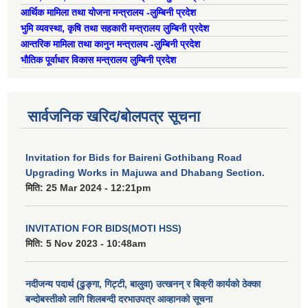
ऐरावती गाउँपालिका स्तरीय स्थानीय विपद् व्यवस्थापन समितिको विवरण
आर्थिक मामिला तथा योजना मन्त्रालय -लुम्बिनी प्रदेश
भुमि व्यवस्था, कृषि तथा सहकारी मन्त्रालय लुम्बिनी प्रदेश
आन्तरिक मामिला तथा कानुन मन्त्रालय -लुम्बिनी प्रदेश
राष्ट्रिय प्राकृतिक श्रोत तथा बित्त आयोगबाट गरिएको कार्यसम्पादन मुल्याङ्कनमा प्राप्त नतिजा
ऐरावती गाउँपालिकाका विभिन्न विषयगत समितिहरुको विवरण २०७९-२०८४
पहिलो त्रैमासिक आ.व २०८१/८२ स्वत प्रकाशन (श्रावण देखी असोज सम्म)
भौतिक पूर्वाधार विकास मन्त्रालय लुम्बिनी प्रदेश
सार्वजनिक खरिद/बोलपत्र सूचना
स्वतः प्रकाशन तेस्रो त्रैमासिक सम्म २०८०/८१(२०८० श्रावण देखी चैत्र)
Invitation for Bids for Baireni Gothibang Road
Upgrading Works in Majuwa and Dhabang Section.
मिति:
25 Mar 2024 - 12:21pm
INVITATION FOR BIDS(MOTI HSS)
मिति:
5 Nov 2023 - 10:48am
नदीजन्य पदार्थ (ढुङ्गा, गिट्टी, बालुवा) उत्खनन् र बिक्री कार्यको ठेक्का
बन्दोबस्तीको लागि शिलबन्दी दरभाउपत्र आव्हानको सूचना