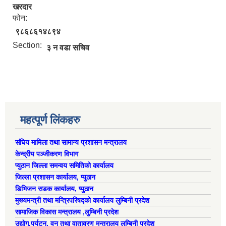
खरदार
फोन:
९८६८६१४८९४
Section:
३ न वडा सचिव
महत्पूर्ण लिंकहरु
संघिय मामिला तथा सामान्य प्रशासन मन्त्रालय
केन्द्रीय पञ्जीकरण विभाग
प्युठान जिल्ला समन्वय समितिको कार्यालय
ऐरावती गाउँपालिकाको लैंगिक समानता तथा सामागिक समावेशीकरणको परिक्षण प्रतिवेदन
जिल्ला प्रशासन कार्यालय, प्युठान
डिभिजन सडक कार्यालय, प्युठान
मुख्यमन्त्री तथा मन्त्रिपरिषद्को कार्यालय लुम्बिनी प्रदेश
सामाजिक विकास मन्त्रालय ,लुम्बिनी प्रदेश
उद्याेग,पर्यटन, वन तथा वातावरण मन्त्रालय लुम्बिनी प्रदेश
राष्ट्रिय जनगणना २०७८ अनुसार ऐरावती गाउँपालिकाको वडागत जनसंख्या (मिति २०८०/०२/११)