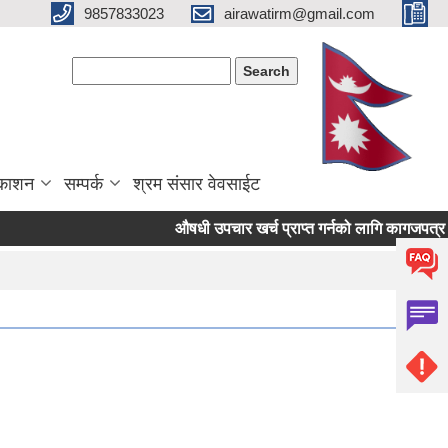
9857833023
airawatirm@gmail.com
Search form
Search
रकाशन
सम्पर्क
श्रम संसार वेवसाईट
औषधी उपचार खर्च प्राप्त गर्नको लागि कागजपत्र पेश गर