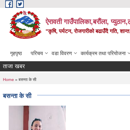
Skip to main content
ऐरावती गाउँपालिका,बरौंला, प्युठान,ल
"कृषि, पर्यटन, रोजगारीको बढाउँदै गति, शान्
गृहपृष्ठ
परिचय
वडा विवरण
कार्यक्रम तथा परियोजना
ताजा खबर
You are here
Home
» बसन्ता के सी
बसन्ता के सी