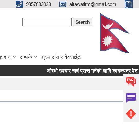
9857833023
airawatirm@gmail.com
Search form
Search
रकाशन
सम्पर्क
श्रम संसार वेवसाईट
औषधी उपचार खर्च प्राप्त गर्नको लागि कागजपत्र पेश गर्ने स