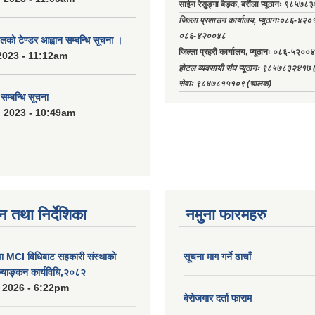
साईन रेसुङ्गा बैङ्क, बरौंला प्यूठानः ९८५७
जिल्ला प्रशासन कार्यालय, प्यूठानः०८६-४२०
०८६-४२००४८
को टेण्डर आह्वान सम्बन्धि सूचना ।
जिल्ला प्रहरी कार्यालय, प्यूठानः ०८६-५
2023 - 11:12am
होटल व्यवसायी संघ प्यूठानः ९८५७८३२४१७ (अध्
सेवाः ९८४७८१५१०९ (चालक)
्बन्धि सूचना
 2023 - 10:49am
न तथा निर्देशिका
नमुना फारमहरु
MCI विधिबाट सहकारी संस्थाको
सूचना माग गर्ने ढाचाँ
ुल्याङ्कन कार्यविधि,२०८२
 2026 - 6:22pm
बेरोजगार दर्ता फाराम