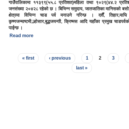
गाउँपालिकामा ११३९९(५५.८ प्रतिशत)महिला तथा ९०२९(४४.२ प्रतिश
जनसंख्या २०४२८ रहेको छ । बिभिन्न समुदाय, जातजातिका मानिसको बस
क्षेत्रमा विभिन्न चाड पर्व मनाउने गरिन्छ । दशैँ, तिहार,माघि
कृष्णजन्माष्टमी,ल्होसार,बुद्धजयन्ती, क्रिष्मस आदि यहाँका प्रमुख चाडपर्व
पाईन्छ ।
Read more
about ऐरावती गाउँपालिकाको संक्षिप्त परिचय
Pages
« first
‹ previous
1
2
3
last »