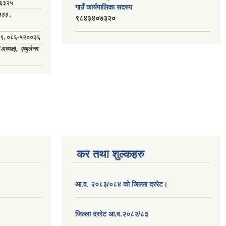
८३६३२५
गाउँ कार्यपालिका सदस्य
१३३ ,
९८४३४०७३२०
२००४९, ०८६-५२००३६
यक्ष), एम्बुलेन्स
कर तथा शुल्कहरु
आ.व. २०८३/०८४ को जिल्ला दररेट।
जिल्ला दररेट आ.व.२०८२/८३