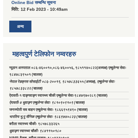
Online Bid सम्बन्धि सूचना
मिति:
12 Feb 2023 - 10:49am
अन्य
महत्वपुर्ण टेलिफोन नम्वरहरु
प्यूठान अस्पताल ०८६-४६००१०,०८६-४६००५६, ९८५११४०८२२(अध्यक्ष) एम्बुलेन्स सेवाः
९८४७८३९५०१ (चालक)
नेपाल रेडक्रस सोसाईटी ०८६-२००१९, ९८५७८३३६५५ (अध्यक्ष), एम्बुलेन्स सेवाः
९८५७८३३८२२ (चालक)
ऐरावती-१ दाङ्गवाङ्ग स्वास्थ्य चौकी एम्बुलेन्स सेवाः९८४७९७०२८९ (चालक)
ऐरावती-४ धुवाङ्ग एम्बुलेन्स सेवाः ९८१०९०९१०९ (चालक)
जनज्योती सव बाहन एम्बुलेन्स सेवाः ९८६६९५९४९० (चालक)
भारतिय भु.पु सैनिक एम्बुलेन्स सेवाः ९८६९७४०८२३ (चालक)
बरौला स्वास्थ्य चौकीः ९८५७८३३२६५
धुवाङ्ग स्वास्थ्य चौकीः ९८४११५०१८०