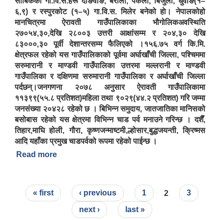
साबिकका गा.वि.स.हरू दाङवाङ, बरौला, पकला, बिजुली, धुवाङ(१–
६,९) र रस्पुरकोट (१–५) गा.वि.स. मिलेर बनेको हाे। नेपालकोहो
मानचित्रमा ऐरावती गाउँपालिकाका भौगोलिकअवस्थिति
२७०५४,३०,देखि २८००३ उत्तरी आक्षांसम्म र २०४,३० देखि
८३०००,३० पूर्वी देशान्तरसम्म फैलिएको ।१५६.७५ वर्ग कि.मि.
क्षेत्रफल रहेको यस गाउँपालिकाको पूर्वमा अर्घाखाँची जिल्ला, पश्चिममा
सरुमारानी र माण्डवी गाउँपालिका उत्तरमा मल्लरानी र माण्डवी
गाउँपालिका र दक्षिणमा सरुमारानी गाउँपालिका र अर्घाखाँची जिल्ला
पर्दछन्।जनगणना २०७८ अनुसार ऐरावती गाउँपालिकामा
११३९९(५५.८ प्रतिशत)महिला तथा ९०२९(४४.२ प्रतिशत) गरि जम्मा
जनसंख्या २०४२८ रहेको छ । बिभिन्न समुदाय, जातजातिका मानिसको
बसोबास रहेको यस क्षेत्रमा विभिन्न चाड पर्व मनाउने गरिन्छ । दशैँ,
तिहार,माघि होली, गौरा, कृष्णजन्माष्टमी,ल्होसार,बुद्धजयन्ती, क्रिष्मस
आदि यहाँका प्रमुख चाडपर्वको रूपमा रहेको पाईन्छ ।
Read more
about ऐरावती गाउँपालिकाको संक्षिप्त परिचय
ऐरावती गाउँपालिकाको लैंगिक समानता तथा सामागिक समावेशीकरणको परिक्षण प्रतिवेदन
Pages
« first
‹ previous
1
2
3
next ›
last »
राष्ट्रिय जनगणना २०७८ अनुसार ऐरावती गाउँपालिकाको वडागत जनसंख्या (मिति २०८०/०२/११)