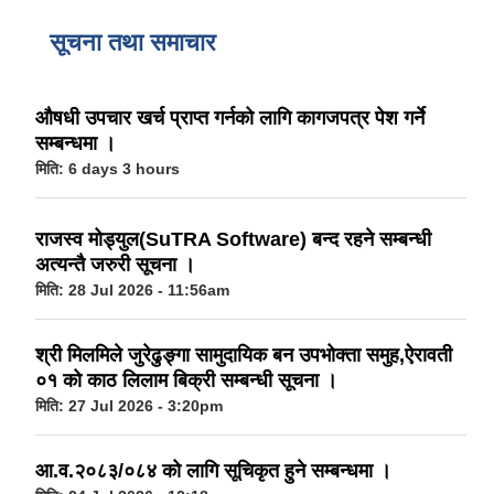
ऐरावती गाउँपालिका स्तरीय स्थानीय विपद् व्यवस्थापन समितिको विवरण
सूचना तथा समाचार
राष्ट्रिय प्राकृतिक श्रोत तथा बित्त आयोगबाट गरिएको कार्यसम्पादन मुल्याङ्कनमा प्राप्त नतिजा
ऐरावती गाउँपालिकाका विभिन्न विषयगत समितिहरुको विवरण २०७९-२०८४
पहिलो त्रैमासिक आ.व २०८१/८२ स्वत प्रकाशन (श्रावण देखी असोज सम्म)
औषधी उपचार खर्च प्राप्त गर्नको लागि कागजपत्र पेश गर्ने
सम्बन्धमा ।
मिति:
6 days 3 hours
स्वतः प्रकाशन तेस्रो त्रैमासिक सम्म २०८०/८१(२०८० श्रावण देखी चैत्र)
राजस्व मोड्युल(SuTRA Software) बन्द रहने सम्बन्धी
अत्यन्तै जरुरी सूचना ।
मिति:
28 Jul 2026 - 11:56am
श्री मिलमिले जुरेढुङ्गा सामुदायिक बन उपभोक्ता समुह,ऐरावती
०१ को काठ लिलाम बिक्री सम्बन्धी सूचना ।
मिति:
27 Jul 2026 - 3:20pm
आ.व.२०८३/०८४ को लागि सूचिकृत हुने सम्बन्धमा ।