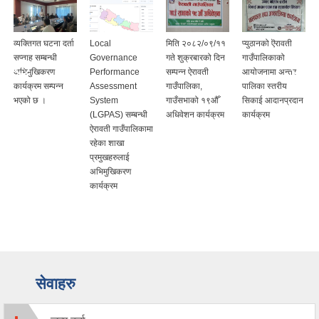
व्यक्तिगत घटना दर्ता
Local
मिति २०८२/०९/११
प्युठानको ऎरावती
सप्ताह सम्बन्धी
Governance
गते शुक्रबारको दिन
गाउँपालिकाको
अभिमुखिकरण
Performance
सम्पन्न ऐरावती
आयोजनामा अन्तर
कार्यक्रम सम्पन्न
Assessment
गाउँपालिका,
पालिका स्तरीय
भएको छ ।
System
गाउँसभाको १९औँ
सिकाई आदानप्रदान
(LGPAS) सम्बन्धी
अधिवेशन कार्यक्रम
कार्यक्रम
ऐरावती गाउँपालिकामा
रहेका शाखा
प्रमुखहरुलाई
अभिमुखिकरण
कार्यक्रम
सेवाहरु