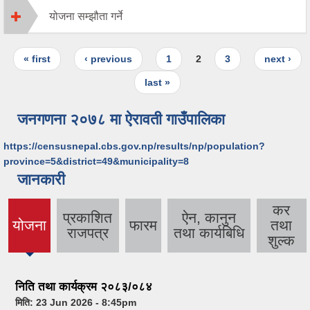
योजना सम्झौता गर्ने
Pages
« first
‹ previous
1
2
3
next ›
last »
जनगणना २०७८ मा ऐरावती गाउँपालिका
https://censusnepal.cbs.gov.np/results/np/population?
province=5&district=49&municipality=8
जानकारी
कर
प्रकाशित
ऐन, कानुन
योजना
फारम
तथा
(active
राजपत्र
तथा कार्यबिधि
शुल्क
tab)
निति तथा कार्यक्रम २०८३/०८४
मिति:
23 Jun 2026 - 8:45pm