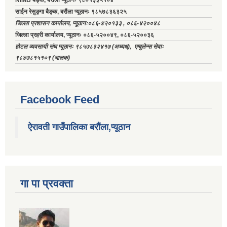
NIMB बैङ्क, बरौंला प्यूठानः ९८०१३३५१०४
साईन रेसुङ्गा बैङ्क, बरौंला प्यूठानः ९८५७८३६३२५
जिल्ला प्रशासन कार्यालय, प्यूठानः०८६-४२०१३३ , ०८६-४२००४८
जिल्ला प्रहरी कार्यालय, प्यूठानः ०८६-५२००४९, ०८६-५२००३६
होटल व्यवसायी संघ प्यूठानः ९८५७८३२४१७ (अध्यक्ष), एम्बुलेन्स सेवाः
९८४७८१५१०९ (चालक)
Facebook Feed
ऐरावती गाउँपालिका बरौंला,प्यूठान
गा पा प्रवक्ता